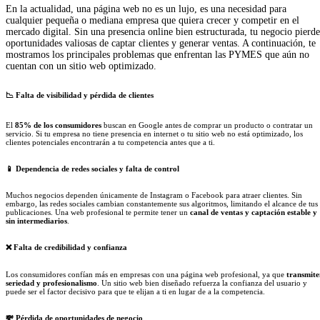
En la actualidad, una página web no es un lujo, es una necesidad para
cualquier pequeña o mediana empresa que quiera crecer y competir en el
mercado digital. Sin una presencia online bien estructurada, tu negocio pierde
oportunidades valiosas de captar clientes y generar ventas. A continuación, te
mostramos los principales problemas que enfrentan las PYMES que aún no
cuentan con un sitio web optimizado.
📉
Falta de visibilidad y pérdida de clientes
El
85% de los consumidores
buscan en Google antes de comprar un producto o contratar un
servicio. Si tu empresa no tiene presencia en internet o tu sitio web no está optimizado, los
clientes potenciales encontrarán a tu competencia antes que a ti.
📱
Dependencia de redes sociales y falta de control
Muchos negocios dependen únicamente de Instagram o Facebook para atraer clientes. Sin
embargo, las redes sociales cambian constantemente sus algoritmos, limitando el alcance de tus
publicaciones. Una web profesional te permite tener un
canal de ventas y captación estable y
sin intermediarios
.
❌ Falta de credibilidad y confianza
Los consumidores confían más en empresas con una página web profesional, ya que
transmite
seriedad y profesionalismo
. Un sitio web bien diseñado refuerza la confianza del usuario y
puede ser el factor decisivo para que te elijan a ti en lugar de a la competencia.
💸
Pérdida de oportunidades de negocio