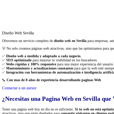
Diseño Web Sevilla
Ofrecemos un servicio completo de
diseño web en Sevilla
para empresas, aut
💡 No solo creamos páginas web atractivas, sino que las optimizamos para que
✅
Diseño web a medida y adaptado a cada negocio.
✅
SEO optimizado
para mejorar tu visibilidad en los buscadores.
✅
Webs rápidas y 100% responsive
para una mejor experiencia del usuario.
✅
Mantenimiento y actualizaciones constantes
para que tu web esté siempr
✅
Integración con herramientas de automatización e inteligencia artifici
📞
Con mas de 8 años de experiencia desarrollando paginas Web
Contactar a un asesor
¿Necesitas una Pagina Web en Sevilla que
Tener una página web hoy en día no es suficiente.
Si tu web no está optimiz
atractivos, sino que están diseñados para
convertir visitantes en clientes real