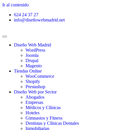
Ir al contenido
624 24 37 27
info@diseñowebmadrid.net
Diseño Web Madrid
WordPress
Joomla
Drupal
Magento
Tiendas Online
WooCommerce
Shopify
Prestashop
Diseño Web por Sector
Abogados
Empresas
Médicos y Clínicas
Hoteles
Gimnasios y Fitness
Dentistas y Clínicas Dentales
Inmobiliarias