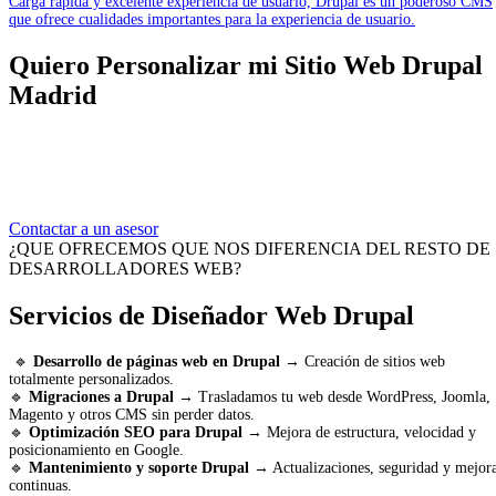
Carga rápida y excelente experiencia de usuario, Drupal es un poderoso CMS
que ofrece cualidades importantes para la experiencia de usuario.
Quiero Personalizar mi Sitio Web Drupal
Madrid
Si buscas una agencia diseño web drupal
en Madrid
, has llegado al lugar
adecuado. Somos especialistas en el desarrollo de este CMS ofrecemos
soluciones personalizadas, seguras y escalables para empresas, startups y
profesionales que necesitan una plataforma potente y optimizada para SEO.
Contactar a un asesor
¿QUE OFRECEMOS QUE NOS DIFERENCIA DEL RESTO DE
DESARROLLADORES WEB?
Servicios de Diseñador Web Drupal
🔹
Desarrollo de páginas web en Drupal
→ Creación de sitios web
totalmente personalizados.
🔹
Migraciones a Drupal
→ Trasladamos tu web desde WordPress, Joomla,
Magento y otros CMS sin perder datos.
🔹
Optimización SEO para Drupal
→ Mejora de estructura, velocidad y
posicionamiento en Google.
🔹
Mantenimiento y soporte Drupal
→ Actualizaciones, seguridad y mejor
continuas.