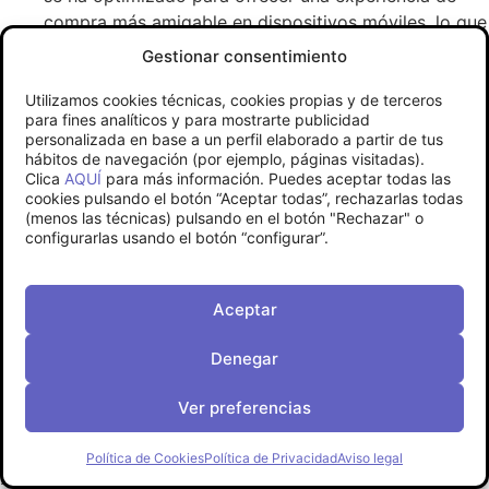
compra más amigable en dispositivos móviles, lo que
es crucial dado el aumento del comercio móvil.
Gestionar consentimiento
Seguridad mejorada
: Con actualizaciones regulares
y soporte a largo plazo, Magento 2 ofrece
Utilizamos cookies técnicas, cookies propias y de terceros
para fines analíticos y para mostrarte publicidad
características de seguridad superiores, ayudando a
personalizada en base a un perfil elaborado a partir de tus
proteger los datos del cliente y la integridad de la
hábitos de navegación (por ejemplo, páginas visitadas).
tienda.
Clica
AQUÍ
para más información. Puedes aceptar todas las
cookies pulsando el botón “Aceptar todas”, rechazarlas todas
Mayor compatibilidad con extensiones y plugins
:
(menos las técnicas) pulsando en el botón "Rechazar" o
Magento 2 permite una integración más sencilla de
configurarlas usando el botón “configurar”.
extensiones, enriqueciendo las funcionalidades de la
tienda.
Aceptar
Dificultades comunes y cómo
resolverlas
Denegar
Ver preferencias
Los usuarios de Magento pueden enfrentarse a diversas
dificultades, especialmente si son nuevos en la plataforma. A
continuación se detallan algunas de las dificultades más frecuentes
Política de Cookies
Política de Privacidad
Aviso legal
y sus soluciones: