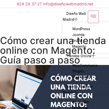
624 24 37 27
info@diseñowebmadrid.net
Diseño Web
Madrid
WordPress
Joomla
Cómo crear una tienda
Drupal
online con Magento:
Magento
Tiendas Online
Guía paso a paso
WooCommerce
Shopify
Prestashop
Diseño Web por
Sector
Abogados
Empresas