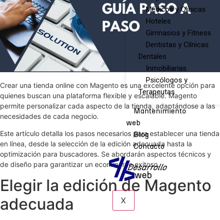
Médicos y Clínicas
Hoteles
Gimnasios y Fitness
Dentistas y Clínicas
Dentales
Inmobiliarias
Psicólogos y
Crear una tienda online con Magento es una excelente opción para
Terapeutas
quienes buscan una plataforma flexible y escalable. Magento
permite personalizar cada aspecto de la tienda, adaptándose a las
Mantenimiento
necesidades de cada negocio.
web
Este artículo detalla los pasos necesarios para establecer una tienda
Blog
en línea, desde la selección de la edición adecuada hasta la
Contacto
optimización para buscadores. Se abordarán aspectos técnicos y
de diseño para garantizar un ecommerce exitoso.
Elegir la edición de Magento
adecuada
X