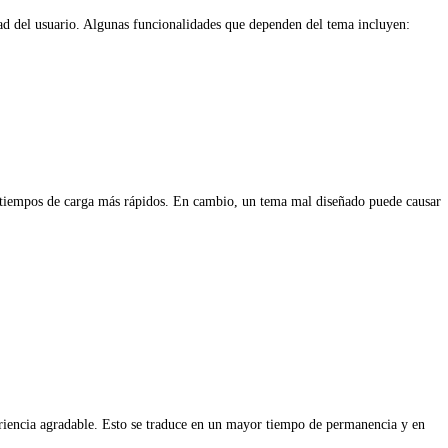
dad del usuario. Algunas funcionalidades que dependen del tema incluyen:
a tiempos de carga más rápidos. En cambio, un tema mal diseñado puede causar
periencia agradable. Esto se traduce en un mayor tiempo de permanencia y en