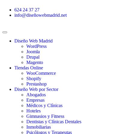
Ir
624 24 37 27
al
info@diseñowebmadrid.net
contenido
Diseño Web Madrid
WordPress
Joomla
Drupal
Magento
Tiendas Online
WooCommerce
Shopify
Prestashop
Diseño Web por Sector
Abogados
Empresas
Médicos y Clínicas
Hoteles
Gimnasios y Fitness
Dentistas y Clínicas Dentales
Inmobiliarias
Psicólogos y Terapeutas