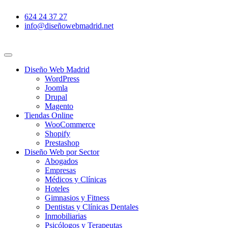
Ir
624 24 37 27
al
info@diseñowebmadrid.net
contenido
Diseño Web Madrid
WordPress
Joomla
Drupal
Magento
Tiendas Online
WooCommerce
Shopify
Prestashop
Diseño Web por Sector
Abogados
Empresas
Médicos y Clínicas
Hoteles
Gimnasios y Fitness
Dentistas y Clínicas Dentales
Inmobiliarias
Psicólogos y Terapeutas